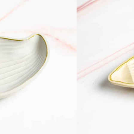
65
₪
מגש בטון בצורת קונכיה
מידות- אורך 21.5 ס"מ, רוחב 13 ס"מ, גובה 2.5 ס"מ.
צבע כלי הבטון
ורוד
אפור
צהוב
ירוק
צברו עד
65
נקודות 
−
+