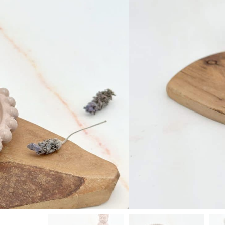
39
₪
צלוחית בטון עגולה מעוטרת בכדור
מידות הצלוחית- קוטר 9.5 ס"מ, גובה 1.5 ס"מ.
צבע כלי הבטון
ורוד
אפור
צהוב
ירוק
צברו עד
39
נקודות 
−
+