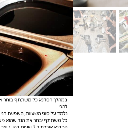
1. סדנא מקוצרת- הכנת נר סויה ריחני
כל משתתף יכין נר ריחני אישי משעו
הנרות הריחניים.
משך הסדנא- כשעה / שעה וחצי.
עלות למשתתף- 100 ש"ח.
2. סדנא מקוצרת- הכנת נרות יצוקים
נכיר את עולם דונג הדבורים הטבעי 
גבוהים, נרות חינה, נרות מטפטפים
הסדנא משלבת עבודה מעשית עם הד
שלו.
משך הסדנא- כשעה / שעה וחצי.
עלות למשתתף- 100 ש"ח.
3. החוויה המלאה-
במהלך הסדנא כל משתתף בוחר את הכ
להכין.
נלמד על סוגי השעוות, השפעת הניחוח
כל משתתף יבחר את הנר שהוא מעוניי
הסדנא אורכת כ 3 שעות בהן נייצר גם נרות ריחניים וגם נרות טבילה בדונג דבורים.