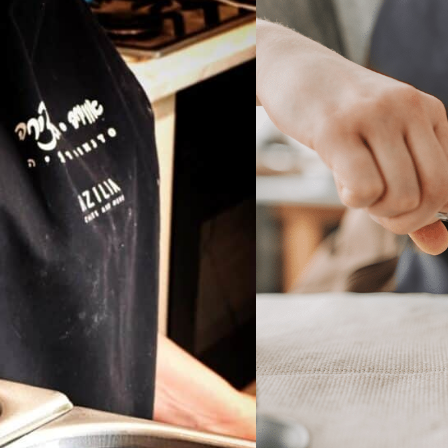
ומרגיעה.
350
–
100
₪
₪
תצטרפו אלינו לרגע של בריחה מהשג
מחפשים סדנת נרות מיוחדת, חווית
אצלינו בסטודיו
ביצירה מעשית של נרות בעבודת יד.
במהלך הסדנא נלמד על סוגי השעוות ה
משפיעים על מצב הרוח והאווירה בב
נבין את ההבדלים בין נרות טבעיים ל
הסדנאות מתאימות לימי גיבוש, ימי 
יצירה, עיצוב וריחות טובים.
מינימום משתתפים לסדנא- 4 משתתפים.
אפשרויות הסדנאות שלנו: