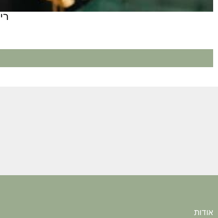
רי
אודות