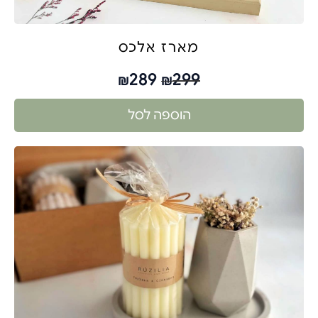
מארז אלכס
289
299
₪
₪
הוספה לסל