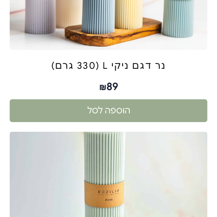
נר דגם ניקי L (330 גרם)
89
₪
הוספה לסל