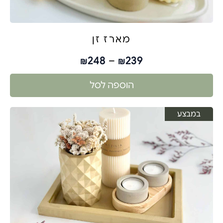
מארז זן
248
–
239
₪
₪
הוספה לסל
במבצע