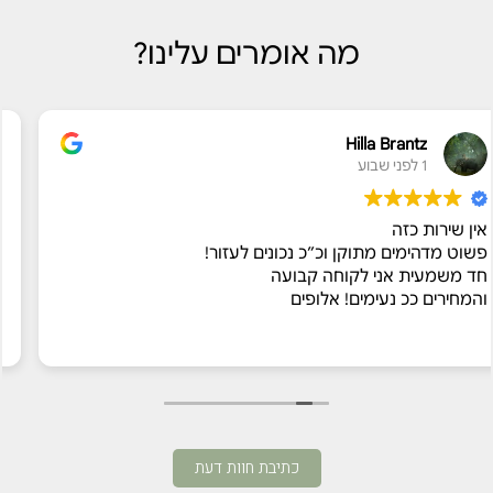
מה אומרים עלינו?
OA PINTO
H
1 לפני שבוע
שירות יוצא מן הכלל
ן וכ״כ נכונים לעזור!
אישי, זמינות מלאה 
קוחה קבועה
בצורה מושלמת, עם 
! אלופים
ממליצה בחום !!!
כתיבת חוות דעת