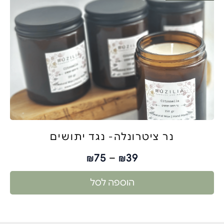
נר ציטרונלה- נגד יתושים
75
–
39
₪
₪
הוספה לסל