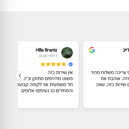
Hilla Brantz
1 לפני שבוע
 מהיר
אין שירות כזה
שירות
פשוט מדהימים מתוקן וכ״כ נכונים לעזור!
גבוהה 
וה
חד משמעית אני לקוחה קבועה
לאורך
והמחירים ככ נעימים! אלופים
מושלמ
ותוצא
קרא ע