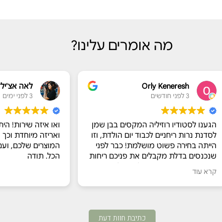
מה אומרים עלינו?
Orly Ken
לאה אצ'ילדייב
3 לפני ימים
 רוזיליה המקסים בבן שמן
ואו איזה שירות! היתי צריכה משלוח
ניים לכבוד יום הולדת, וזו
ואריזה מיוחדת וכך היה. אוהבת את
פשוט מושלמת! כבר לפני
המוצרים שלכם, ועם שירות כזה, שו
 מקבלים את פניכם ריחות
הכל. תודה
ים חשק להתחיל.
ותנו מכל הלב עם הסברים
ומרים והתהליך, ואפילו
נושים טעימים בצד. המבחר
ום, והיה קשה לבחור רק
כתיבת חוות דעת
ות נהנו מכל רגע של יצירה