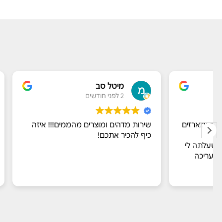
מיטל סב
eresh
2 לפני חודשים
3 לפני חודשים
שירות מדהים ומוצרים מהממים!!! איזה
הגענו לסטודיו
כיף להכיר אתכם!
לסדנת נרות ריח
הייתה בחירה 
שנכנסים בדלת
מדהימים שעוש
קרא עוד
​מור אירחה א
מרתקים על הח
דאגה לנו לנש
של הריחות עצ
ריח אחד. הילד