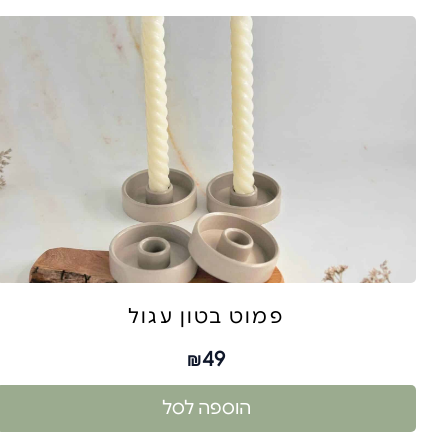
פמוט בטון עגול
49
₪
הוספה לסל