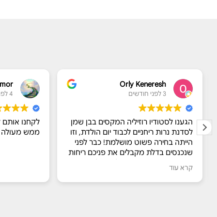
mor
Orly Keneresh
3 לפני חודשים
4 לפני חודשים
הגענו לסטודיו רוזיליה המקסים בבן שמן
לקחנו אותם ל
לסדנת נרות ריחניים לכבוד יום הולדת, וזו
ממש מעולה ו
הייתה בחירה פשוט מושלמת! כבר לפני
שנכנסים בדלת מקבלים את פניכם ריחות
מדהימים שעושים חשק להתחיל.
קרא עוד
​מור אירחה אותנו מכל הלב עם הסברים
מרתקים על החומרים והתהליך, ואפילו
דאגה לנו לנשנושים טעימים בצד. המבחר
של הריחות עצום, והיה קשה לבחור רק
ריח אחד. הילדות נהנו מכל רגע של יצירה