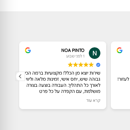
NOA PINTO
1 לפני שבוע
שירות יוצא מן הכלל! מקצועיות ברמה הכי
אנשים
עזור!
גבוהה שיש, יחס אישי, זמינות מלאה וליווי
פעמים
לאורך כל התהליך. העבודה בוצעה בצורה
מהממי
מושלמת, עם הקפדה על כל פרט
עוד י
ותוצאה מצוינת. ממליצה בחום !!!
שאלה 
קרא עוד
קרא ע
שהענק
שבור. 
הביתה
בכלל.
מאליו