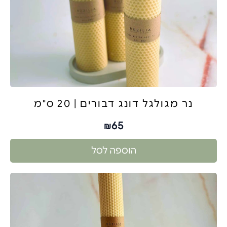
נר מגולגל דונג דבורים | 20 ס"מ
65
₪
הוספה לסל