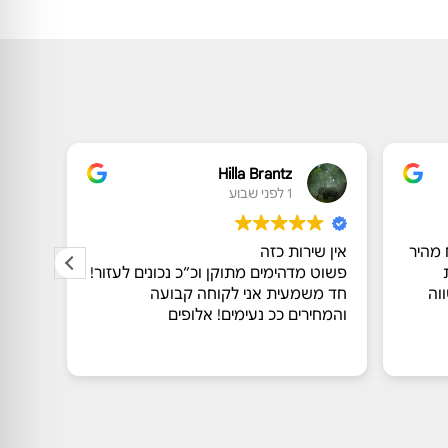
Hilla Brantz
1 לפני שבוע
 מהיר
אין שירות כזה
שירות
פשוט מדהימים מתוקן וכ״כ נכונים לעזור!
גבוהה 
וה
חד משמעית אני לקוחה קבועה
לאורך
והמחירים ככ נעימים! אלופים
מושלמ
ותוצא
קרא ע