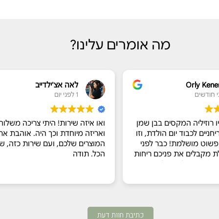
מה אומרים עלינו?
Orly Ken
לאה אצ'ילדייב
1 לפני יום
 רוזיליה המקסים בבן שמן
ואו איזה שירות! היתי צריכה משלוח
ניים לכבוד יום הולדת, וזו
ואריזה מיוחדת וכך היה. אוהבת את
פשוט מושלמת! כבר לפני
המוצרים שלכם, ועם שירות כזה, שו
 מקבלים את פניכם ריחות
הכל. תודה
ים חשק להתחיל.
ותנו מכל הלב עם הסברים
ומרים והתהליך, ואפילו
נושים טעימים בצד. המבחר
ום, והיה קשה לבחור רק
כתיבת חוות דעת
ות נהנו מכל רגע של יצירה