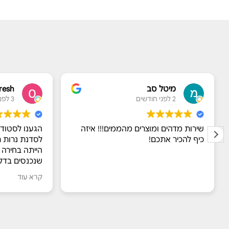
מיטל סב
eresh
2 לפני חודשים
3 לפני חודשים
שירות מדהים ומוצרים מהממים!!! איזה
הגענו לסטודיו
כיף להכיר אתכם!
לסדנת נרות ריח
הייתה בחירה 
שנכנסים בדלת
מדהימים שעוש
קרא עוד
​מור אירחה א
מרתקים על הח
דאגה לנו לנש
של הריחות עצ
ריח אחד. הילד