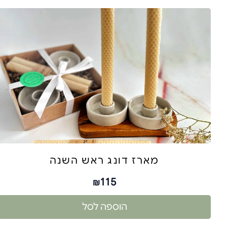
מארז דונג ראש השנה
115
₪
הוספה לסל