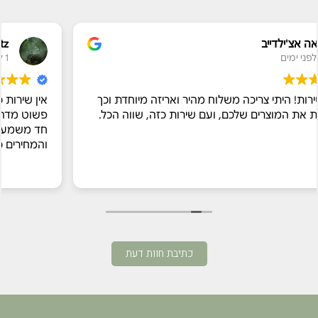
Hilla Brantz
1 לפני שבוע
משלוח מהיר ואריזה מיוחדת וכך
אין שירות כזה
, ועם שירות כזה, שווה הכל.
פשוט מדהימים מתוקן וכ״כ נכו
חד משמעית אני לקוחה קבוע
והמחירים ככ נעימים! אלופים
כתיבת חוות דעת