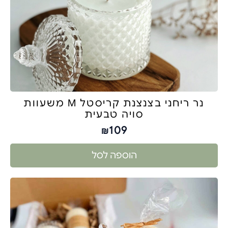
נר ריחני בצנצנת קריסטל M משעוות
סויה טבעית
109
₪
הוספה לסל