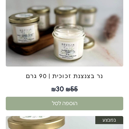
נר בצנצנת זכוכית | 90 גרם
30
55
₪
₪
הוספה לסל
במבצע