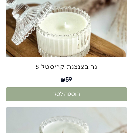
נר בצנצנת קריסטל S
59
₪
הוספה לסל