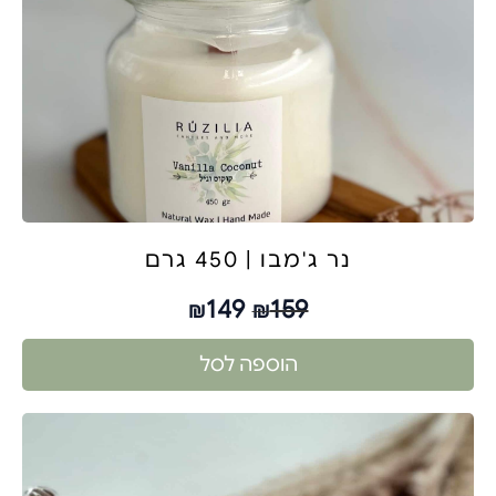
נר ג'מבו | 450 גרם
149
159
₪
₪
הוספה לסל