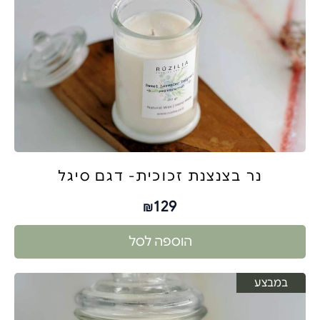
נר בצנצנת זכוכית- דגם סיגל
129
₪
הוספה לסל
במבצע