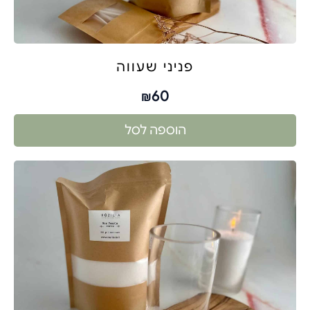
פניני שעווה
60
₪
הוספה לסל