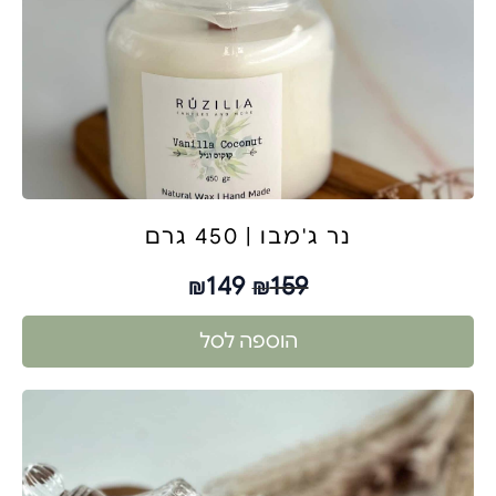
נר ג'מבו | 450 גרם
149
159
₪
₪
הוספה לסל