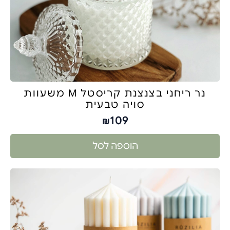
נר ריחני בצנצנת קריסטל M משעוות
סויה טבעית
109
₪
הוספה לסל