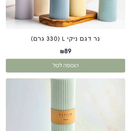
נר דגם ניקי L (330 גרם)
89
₪
הוספה לסל