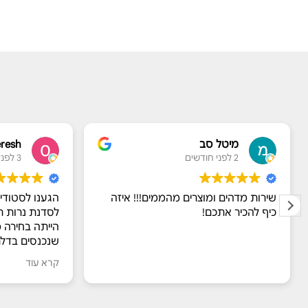
מיטל סב
eresh
2 לפני חודשים
3 לפני חודשים
שירות מדהים ומוצרים מהממים!!! איזה
הגענו לסטודיו
כיף להכיר אתכם!
לסדנת נרות ריח
הייתה בחירה 
שנכנסים בדלת
מדהימים שעוש
קרא עוד
​מור אירחה א
מרתקים על הח
דאגה לנו לנש