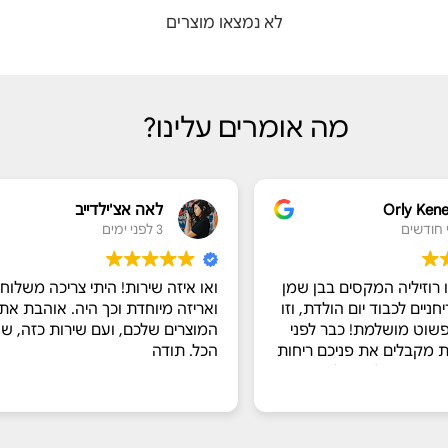
לא נמצאו מוצרים
מה אומרים עלינו?
Orly Ken
לאה אצ'ילדייב
3 לפני ימים
 רוזיליה המקסים בבן שמן
ואו איזה שירות! היתי צריכה משלוח
ניים לכבוד יום הולדת, וזו
ואריזה מיוחדת וכך היה. אוהבת את
פשוט מושלמת! כבר לפני
המוצרים שלכם, ועם שירות כזה, שו
 מקבלים את פניכם ריחות
הכל. תודה
ים חשק להתחיל.
ותנו מכל הלב עם הסברים
ומרים והתהליך, ואפילו
נושים טעימים בצד. המבחר