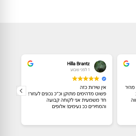
Hilla Brantz
1 לפני שבוע
 מהיר
אין שירות כזה
שירות
פשוט מדהימים מתוקן וכ״כ נכונים לעזור!
גבוהה 
וה
חד משמעית אני לקוחה קבועה
לאורך
והמחירים ככ נעימים! אלופים
מושלמ
ותוצא
קרא ע