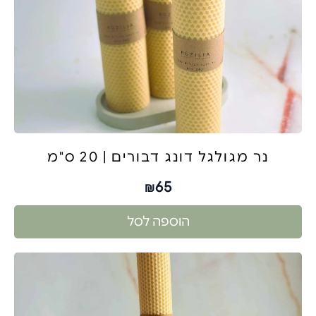
נר מגולגל דונג דבורים | 20 ס"מ
65
₪
הוספה לסל