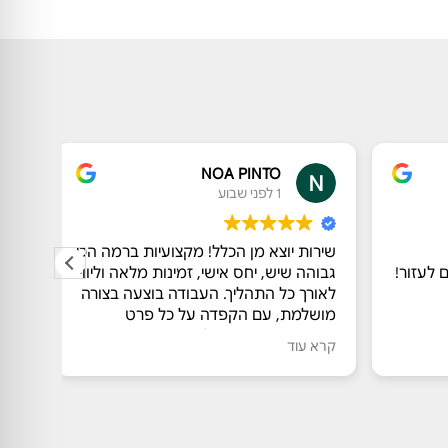
NOA PINTO
1 לפני שבוע
שירות יוצא מן הכלל! מקצועיות ברמה הכי
אנשים
עזור!
גבוהה שיש, יחס אישי, זמינות מלאה וליווי
פעמים
לאורך כל התהליך. העבודה בוצעה בצורה
מהממי
מושלמת, עם הקפדה על כל פרט
עוד י
ותוצאה מצוינת. ממליצה בחום !!!
שאלה 
קרא עוד
קרא ע
שהענק
שבור. 
הביתה
בכלל.
מאליו