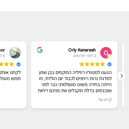
mor
Orly Keneresh
3 לפני חודשים
4 לפני חודשים
הגענו לסטודיו רוזיליה המקסים בבן שמן
לקחנו אותם ל
לסדנת נרות ריחניים לכבוד יום הולדת, וזו
ממש מעולה ו
הייתה בחירה פשוט מושלמת! כבר לפני
שנכנסים בדלת מקבלים את פניכם ריחות
מדהימים שעושים חשק להתחיל.
קרא עוד
​מור אירחה אותנו מכל הלב עם הסברים
מרתקים על החומרים והתהליך, ואפילו
דאגה לנו לנשנושים טעימים בצד. המבחר
של הריחות עצום, והיה קשה לבחור רק
ריח אחד. הילדות נהנו מכל רגע של יצירה