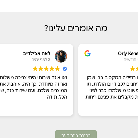
מה אומרים עלינו?
Orly Ken
לאה אצ'ילדייב
3 לפני ימים
 רוזיליה המקסים בבן שמן
ואו איזה שירות! היתי צריכה משלוח
ניים לכבוד יום הולדת, וזו
ואריזה מיוחדת וכך היה. אוהבת את
פשוט מושלמת! כבר לפני
המוצרים שלכם, ועם שירות כזה, שו
 מקבלים את פניכם ריחות
הכל. תודה
ים חשק להתחיל.
ותנו מכל הלב עם הסברים
ומרים והתהליך, ואפילו
נושים טעימים בצד. המבחר
ום, והיה קשה לבחור רק
כתיבת חוות דעת
ות נהנו מכל רגע של יצירה