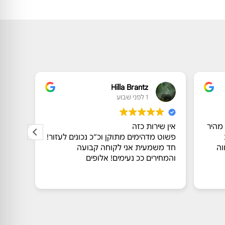
Hilla Brantz
1 לפני שבוע
 מהיר
אין שירות כזה
שירות
פשוט מדהימים מתוקן וכ״כ נכונים לעזור!
גבוהה 
וה
חד משמעית אני לקוחה קבועה
לאורך
והמחירים ככ נעימים! אלופים
מושלמ
ותוצא
קרא ע