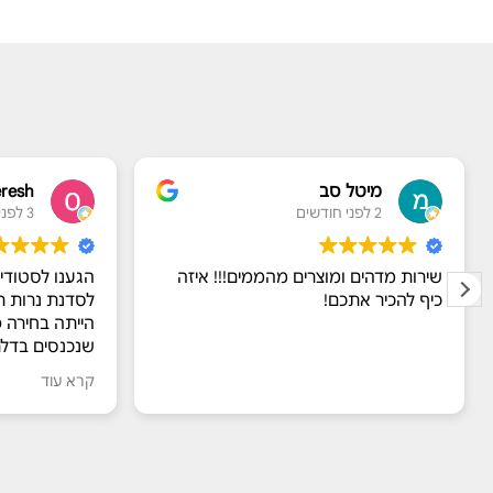
מיטל סב
eresh
2 לפני חודשים
3 לפני חודשים
שירות מדהים ומוצרים מהממים!!! איזה
הגענו לסטודיו
כיף להכיר אתכם!
לסדנת נרות ריח
הייתה בחירה 
שנכנסים בדלת
מדהימים שעוש
קרא עוד
​מור אירחה א
מרתקים על הח
דאגה לנו לנש
של הריחות עצ
ריח אחד. הילד