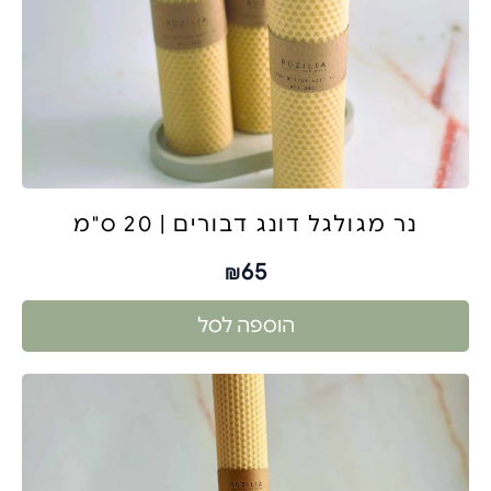
נר מגולגל דונג דבורים | 20 ס"מ
65
₪
הוספה לסל