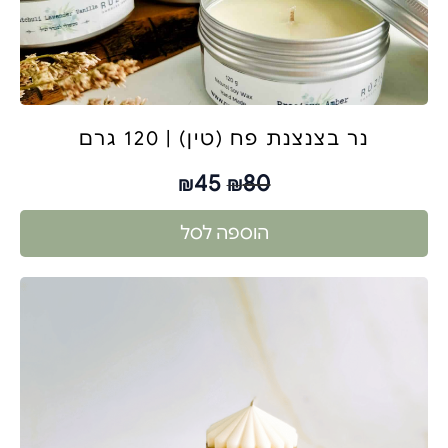
נר בצנצנת פח (טין) | 120 גרם
45
80
₪
₪
הוספה לסל