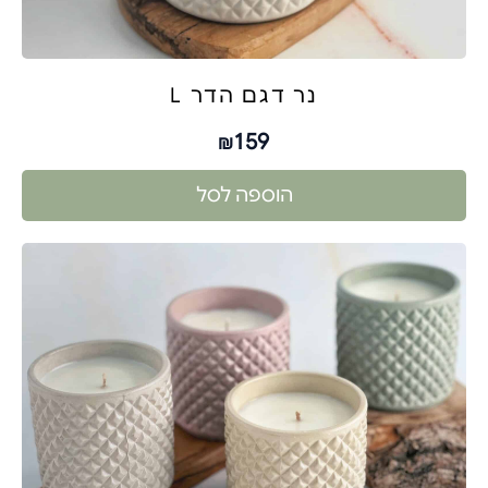
נר דגם הדר L
159
₪
הוספה לסל