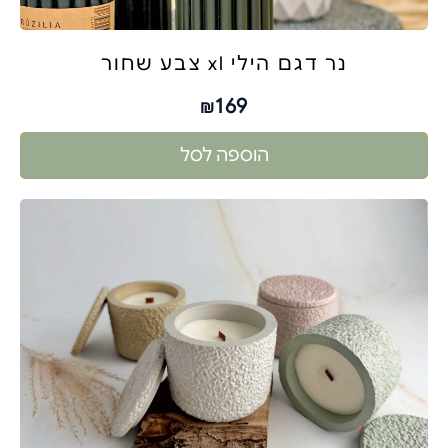
נר דגם הילי xl צבע שחור
169
₪
הוספה לסל