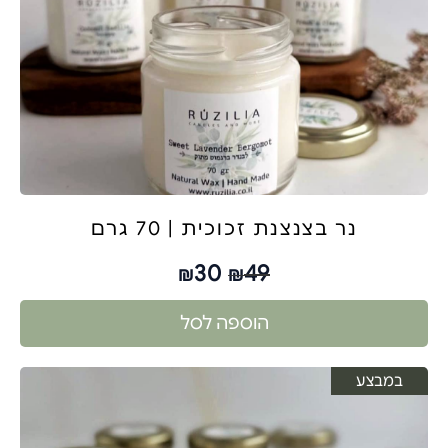
נר בצנצנת זכוכית | 70 גרם
30
49
₪
₪
הוספה לסל
במבצע