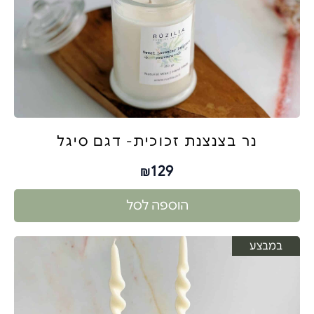
נר בצנצנת זכוכית- דגם סיגל
129
₪
הוספה לסל
במבצע