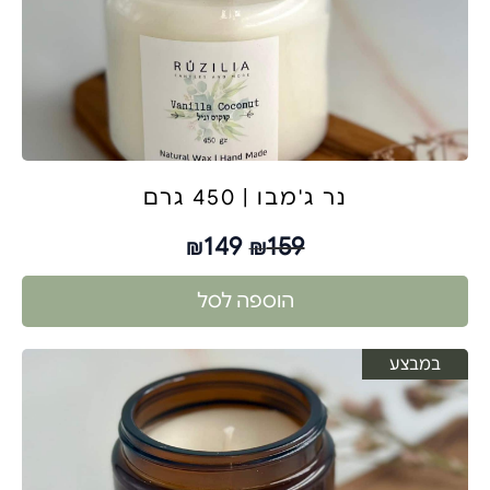
נר ג'מבו | 450 גרם
149
159
₪
₪
הוספה לסל
במבצע