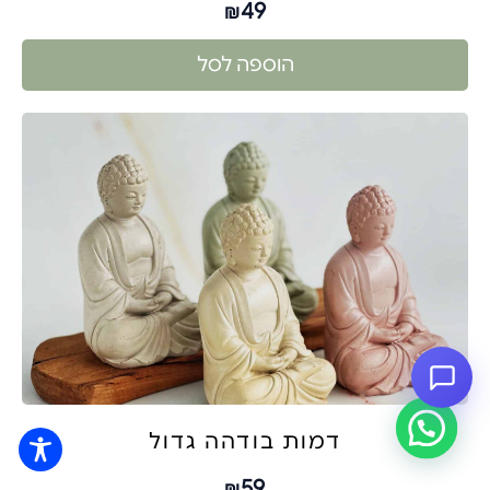
49
₪
הוספה לסל
דמות בודהה גדול
59