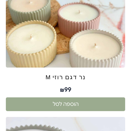
נר דגם רוזי M
99
₪
הוספה לסל