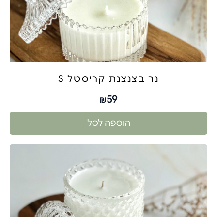
נר בצנצנת קריסטל S
59
₪
הוספה לסל