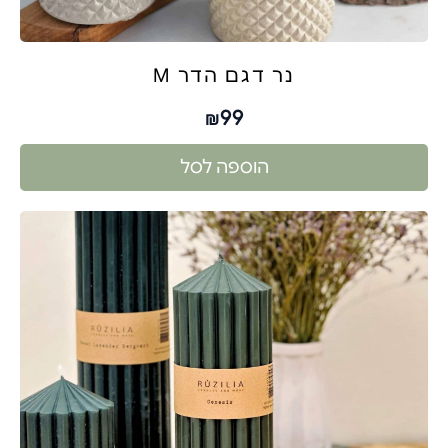
נר דגם הדר M
99
₪
הוספה לסל