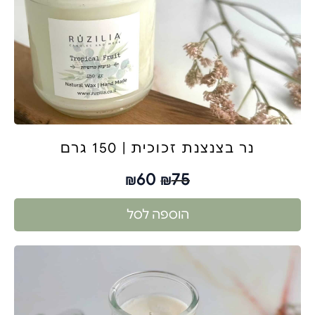
נר בצנצנת זכוכית | 150 גרם
60
75
₪
₪
הוספה לסל