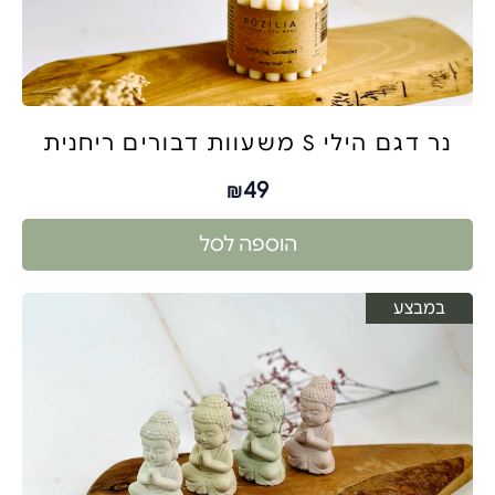
נר דגם הילי S משעוות דבורים ריחנית
49
₪
הוספה לסל
במבצע