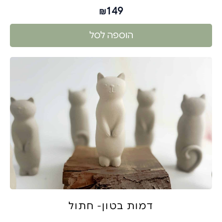
149
₪
הוספה לסל
דמות בטון- חתול