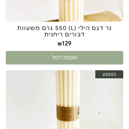
נר דגם הילי (L) 550 גרם משעוות
דבורים ריחנית
129
₪
הוספה לסל
במבצע