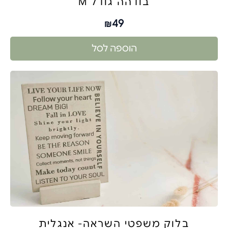
בודהה גודל M
49
₪
הוספה לסל
בלוק משפטי השראה- אנגלית