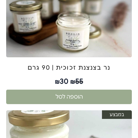
נר בצנצנת זכוכית | 90 גרם
30
55
₪
₪
הוספה לסל
במבצע