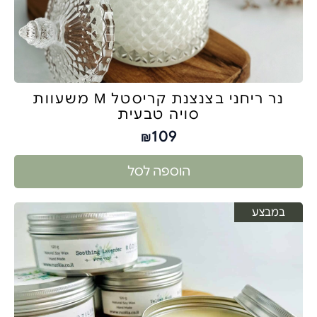
נר ריחני בצנצנת קריסטל M משעוות
סויה טבעית
109
₪
הוספה לסל
במבצע